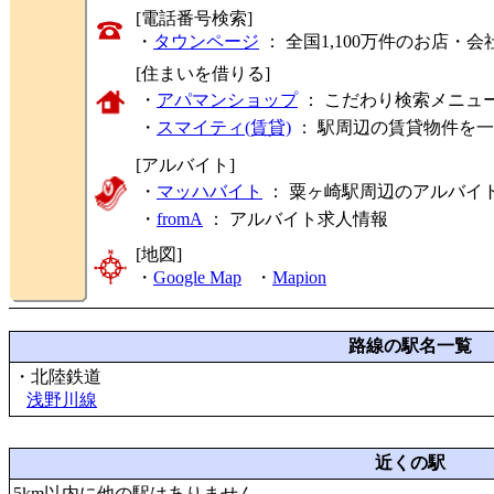
[電話番号検索]
・
タウンページ
： 全国1,100万件のお店
[住まいを借りる]
・
アパマンショップ
： こだわり検索メニュ
・
スマイティ(賃貸)
： 駅周辺の賃貸物件を
[アルバイト]
・
マッハバイト
： 粟ヶ崎駅周辺のアルバイ
・
fromA
：
アルバイト求人情報
[地図]
・
Google Map
・
Mapion
路線の駅名一覧
・北陸鉄道
浅野川線
近くの駅
5km以内に他の駅はありません