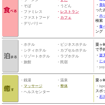
・
美
・そば
・うどん
った
・ファミレス
・
レストラン
・
ホ
・ファストフード
・
カフェ
検索
・デリバリー
・
食
ング
・ホテル
・ビジネスホテル
粟ヶ
で予
・シティホテル
・カプセルホテル
・
楽
・リゾートホテル
・ラブホテル
・
じ
・旅館
・民宿
・yoy
・銭湯
・温泉
粟ヶ
・
マッサージ
・
整体
・is
スポ
・ヘルスセンター
・
石