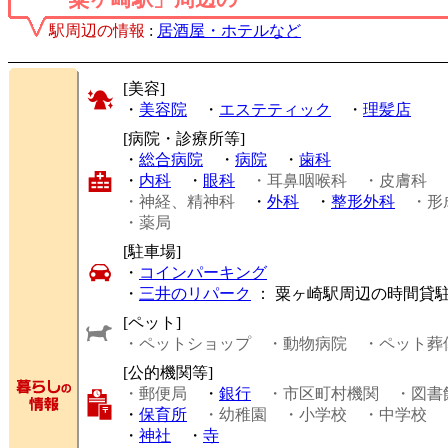
駅周辺の情報
:
居酒屋・ホテルなど
[美容]
・
美容院
・
エステティック
・
理髪店
[病院・診療所等]
・
総合病院
・
病院
・
歯科
・
内科
・
眼科
・耳鼻咽喉科
・皮膚科
・神経、精神科
・
外科
・
整形外科
・形
・薬局
[駐車場]
・
コインパーキング
・
三井のリパーク
： 粟ヶ崎駅周辺の時間貸
[ペット]
・ペットショップ
・動物病院
・ペット葬
[公的機関等]
・郵便局
・
銀行
・市区町村機関
・図書
・
保育所
・幼稚園
・小学校
・中学校
・
神社
・
寺