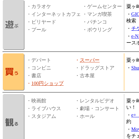
・カラオケ
・ゲームセンター
粟ヶ
・インターネットカフェ
・マンガ喫茶
・
GI
検索
・ビリヤード
・パチンコ
・
チ
・プール
・ボウリング
・
e-
ース
・デパート
・
スーパー
粟ヶ
・コンビニ
・ドラッグストア
・
Shu
・書店
・古本屋
・
100円ショップ
・映画館
・レンタルビデオ
粟ヶ
い！
・ライブハウス
・劇場・コンサート
・
e
・スタジアム
・ホール
約
・
Mov
をチ