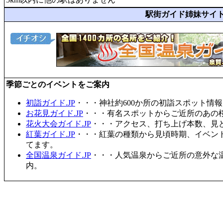
駅街ガイド姉妹サイ
季節ごとのイベントをご案内
初詣ガイド.JP
・・・神社約600か所の初詣スポット情
お花見ガイド.JP
・・・有名スポットからご近所のあの桜
花火大会ガイド.JP
・・・アクセス、打ち上げ本数、見
紅葉ガイド.JP
・・・紅葉の種類から見頃時期、イベン
てます。
全国温泉ガイド.JP
・・・人気温泉からご近所の意外な
内。