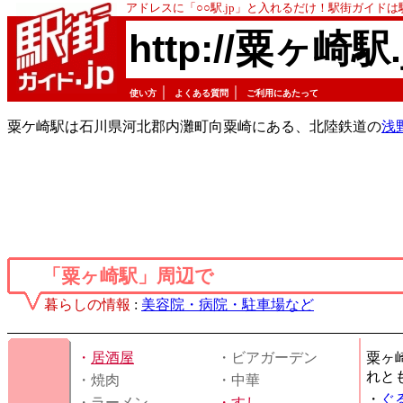
アドレスに「○○駅.jp」と入れるだけ！駅街ガイド
http://粟ヶ崎駅.
｜
｜
使い方
よくある質問
ご利用にあたって
粟ケ崎駅は石川県河北郡内灘町向粟崎にある、北陸鉄道の
浅
「粟ヶ崎駅」周辺で
暮らしの情報
:
美容院・病院・駐車場など
・
居酒屋
・ビアガーデン
粟ヶ
れと
・焼肉
・中華
・
ぐ
・ラーメン
・
すし