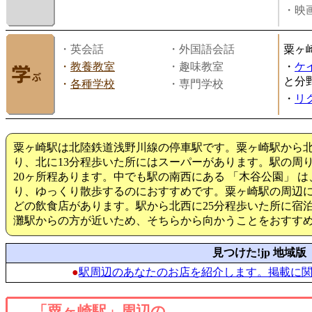
・映画
・英会話
・外国語会話
粟ヶ
・
教養教室
・趣味教室
・
ケ
と分
・
各種学校
・専門学校
・
リ
粟ヶ崎駅は北陸鉄道浅野川線の停車駅です。粟ヶ崎駅から北
り、北に13分程歩いた所にはスーパーがあります。駅の周
20ヶ所程あります。中でも駅の南西にある 「木谷公園」 
り、ゆっくり散歩するのにおすすめです。粟ヶ崎駅の周辺
どの飲食店があります。駅から北西に25分程歩いた所に宿
灘駅からの方が近いため、そちらから向かうことをおすす
見つけた!jp 地域版
●
駅周辺のあなたのお店を紹介します。掲載に
「粟ヶ崎駅」周辺の